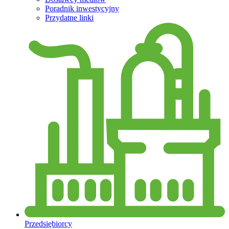
Poradnik inwestycyjny
Przydatne linki
Przedsiębiorcy