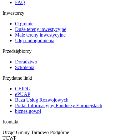
FAQ
Inwestorzy
O gminie
Duże tereny inwestycyjne
Małe tereny inwestycyjne
Ulgi i udogodnienia
Przedsiębiorcy
Doradztwo
Szkolenia
Przydatne linki
CEIDG
ePUAP
Baza Usług Rozwojowych
Portal Informacyjny Funduszy Europejskich
biznes.gov.pl
Kontakt
Urząd Gminy Tarnowo Podgórne
TCWP