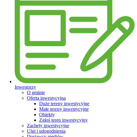
Inwestorzy
O gminie
Oferta inwestycyjna
Duże tereny inwestycyjne
Małe tereny inwestycyjne
Obiekty
Zgłoś teren inwestycyjny
Zachęty inwestycyjne
Ulgi i udogodnienia
Dostawcy mediów