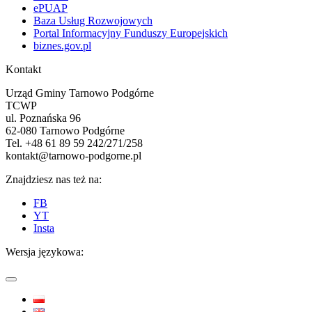
ePUAP
Baza Usług Rozwojowych
Portal Informacyjny Funduszy Europejskich
biznes.gov.pl
Kontakt
Urząd Gminy Tarnowo Podgórne
TCWP
ul. Poznańska 96
62-080 Tarnowo Podgórne
Tel. +48 61 89 59 242/271/258
kontakt@tarnowo-podgorne.pl
Znajdziesz nas też na:
FB
YT
Insta
Wersja językowa: