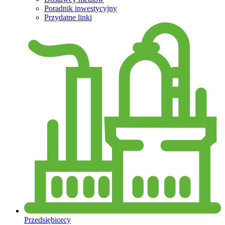
Poradnik inwestycyjny
Przydatne linki
Przedsiębiorcy