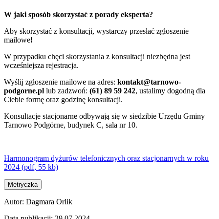
W jaki sposób skorzystać z porady eksperta?
Aby skorzystać z konsultacji, wystarczy przesłać zgłoszenie
mailowe
!
W przypadku chęci skorzystania z konsultacji niezbędna jest
wcześniejsza rejestracja.
Wyślij zgłoszenie mailowe na adres:
kontakt@tarnowo-
podgorne.pl
lub zadzwoń:
(61) 89 59 242
, ustalimy dogodną dla
Ciebie formę oraz godzinę konsultacji.
Konsultacje stacjonarne odbywają się w siedzibie Urzędu Gminy
Tarnowo Podgórne, budynek C, sala nr 10.
Harmonogram dyżurów telefonicznych oraz stacjonarnych w roku
2024 (pdf, 55 kb)
Metryczka
Autor:
Dagmara Orlik
Data publikacji:
29.07.2024