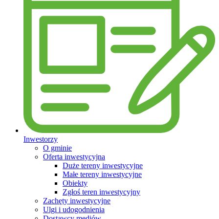
Inwestorzy
O gminie
Oferta inwestycyjna
Duże tereny inwestycyjne
Małe tereny inwestycyjne
Obiekty
Zgłoś teren inwestycyjny
Zachęty inwestycyjne
Ulgi i udogodnienia
Dostawcy mediów