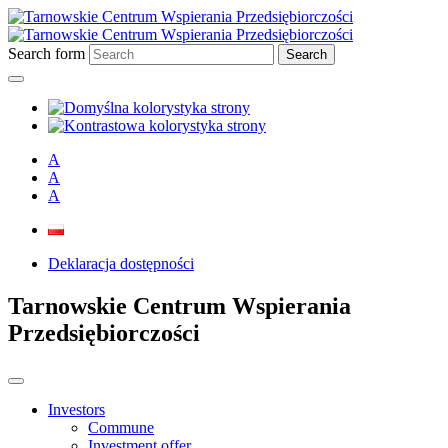
Skip
Go
Go
to
to
to
content
search
main
Search form
menu
A
A
A
Deklaracja dostępności
Tarnowskie Centrum Wspierania
Przedsiębiorczości
Investors
Commune
Investment offer