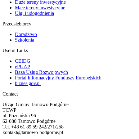
Duże tereny inwestycyjne
Małe tereny inwestycyjne
Ulgi i udogodnienia
Przedsiębiorcy
Doradztwo
Szkolenia
Useful Links
CEIDG
ePUAP
Baza Usług Rozwojowych
Portal Informacyjny Funduszy Europejskich
biznes.gov.pl
Contact
Urząd Gminy Tarnowo Podgórne
TCWP
ul. Poznańska 96
62-080 Tarnowo Podgórne
Tel. +48 61 89 59 242/271/258
kontakt@tarnowo-podgorne.pl