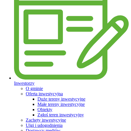
Inwestorzy
O gminie
Oferta inwestycyjna
Duże tereny inwestycyjne
Małe tereny inwestycyjne
Obiekty
Zgłoś teren inwestycyjny
Zachęty inwestycyjne
Ulgi i udogodnienia
Dostawcy mediów