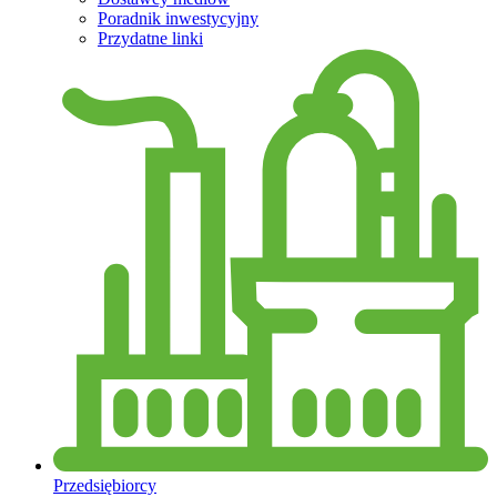
Poradnik inwestycyjny
Przydatne linki
Przedsiębiorcy