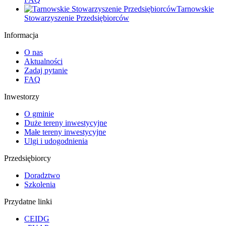
Tarnowskie
Stowarzyszenie Przedsiębiorców
Informacja
O nas
Aktualności
Zadaj pytanie
FAQ
Inwestorzy
O gminie
Duże tereny inwestycyjne
Małe tereny inwestycyjne
Ulgi i udogodnienia
Przedsiębiorcy
Doradztwo
Szkolenia
Przydatne linki
CEIDG