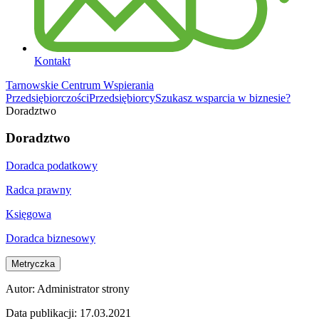
Kontakt
Tarnowskie Centrum Wspierania
Przedsiębiorczości
Przedsiębiorcy
Szukasz wsparcia w biznesie?
Doradztwo
Doradztwo
Doradca podatkowy
Radca prawny
Księgowa
Doradca biznesowy
Metryczka
Autor:
Administrator strony
Data publikacji:
17.03.2021