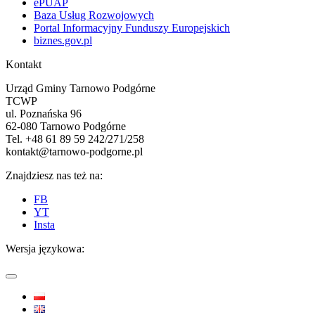
ePUAP
Baza Usług Rozwojowych
Portal Informacyjny Funduszy Europejskich
biznes.gov.pl
Kontakt
Urząd Gminy Tarnowo Podgórne
TCWP
ul. Poznańska 96
62-080 Tarnowo Podgórne
Tel. +48 61 89 59 242/271/258
kontakt@tarnowo-podgorne.pl
Znajdziesz nas też na:
FB
YT
Insta
Wersja językowa: