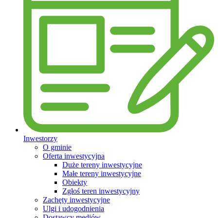
Inwestorzy
O gminie
Oferta inwestycyjna
Duże tereny inwestycyjne
Małe tereny inwestycyjne
Obiekty
Zgłoś teren inwestycyjny
Zachęty inwestycyjne
Ulgi i udogodnienia
Dostawcy mediów