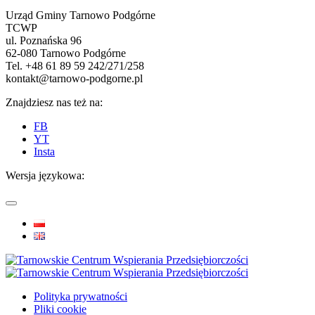
Urząd Gminy Tarnowo Podgórne
TCWP
ul. Poznańska 96
62-080 Tarnowo Podgórne
Tel. +48 61 89 59 242/271/258
kontakt@tarnowo-podgorne.pl
Znajdziesz nas też na:
FB
YT
Insta
Wersja językowa:
Polityka prywatności
Pliki cookie