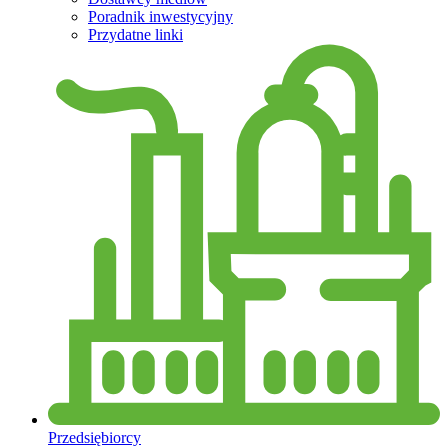
Poradnik inwestycyjny
Przydatne linki
Przedsiębiorcy