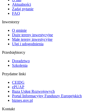
Aktualności
Zadaj pytanie
FAQ
Inwestorzy
O gminie
Duże tereny inwestycyjne
Małe tereny inwestycyjne
Ulgi i udogodnienia
Przedsiębiorcy
Doradztwo
Szkolenia
Przydatne linki
CEIDG
ePUAP
Baza Usług Rozwojowych
Portal Informacyjny Funduszy Europejskich
biznes.gov.pl
Kontakt