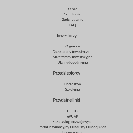
O nas
Aktualności
Zadaj pytanie
FAQ
Inwestorzy
O gminie
Duże tereny inwestycyjne
Małe tereny inwestycyjne
Ulgi i udogodnienia
Przedsiębiorcy
Doradztwo
Szkolenia
Przydatne linki
CEIDG
ePUAP
Baza Usług Rozwojowych
Portal Informacyjny Funduszy Europejskich
biznes.gov.pl