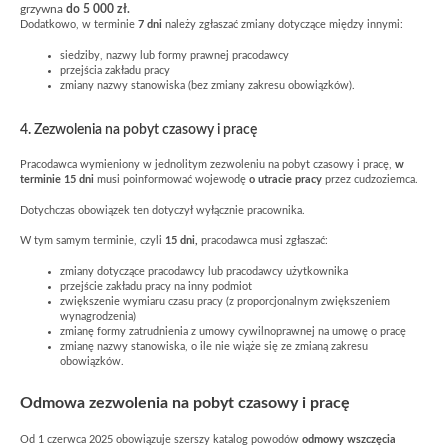
grzywna
do 5 000 zł.
Dodatkowo, w terminie
7 dni
należy zgłaszać zmiany dotyczące między innymi:
siedziby, nazwy lub formy prawnej pracodawcy
przejścia zakładu pracy
zmiany nazwy stanowiska (bez zmiany zakresu obowiązków).
4. Zezwolenia na pobyt czasowy i pracę
Pracodawca wymieniony w jednolitym zezwoleniu na pobyt czasowy i pracę,
w
terminie 15 dni
musi poinformować wojewodę
o utracie pracy
przez cudzoziemca.
Dotychczas obowiązek ten dotyczył wyłącznie pracownika.
W tym samym terminie, czyli
15 dni,
pracodawca musi zgłaszać:
zmiany dotyczące pracodawcy lub pracodawcy użytkownika
przejście zakładu pracy na inny podmiot
zwiększenie wymiaru czasu pracy (z proporcjonalnym zwiększeniem
wynagrodzenia)
zmianę formy zatrudnienia z umowy cywilnoprawnej na umowę o pracę
zmianę nazwy stanowiska, o ile nie wiąże się ze zmianą zakresu
obowiązków.
Odmowa zezwolenia na pobyt czasowy i pracę
Od 1 czerwca 2025 obowiązuje szerszy katalog powodów
odmowy wszczęcia