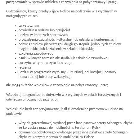
postępowania
w sprawie udzielenia zezwolenia na pobyt czasowy i pracę.
Cudzoziemcy, którzy przebywają w Polsce na podstawie wiz wydanych w
następujących celach:
turystycznym
odwiedzin u rodziny lub przyjaciół
udziału w imprezach sportowych
prowadzenia działalności kulturalnej lub udziału w konferencjach
odbycia studiów pierwszego i drugiego stopnia, jednolitych studiów
magisterskich lub kształcenia w szkole doktorskiej
szkolenia zawodowego
nauki w innych formach niż studia lub szkolenie zawodowe
tranzytu, w tym tranzytu lotniczego
leczenia
udziału w programach wymiany kulturalnej, edukacyjnej, pomocy
humanitarnej lub pracy wakacyjnej.
nie mogą składać
wniosków o zezwolenie na pobyt czasowy i pracę.
Wcześniej to ograniczenie dotyczyło wiz wydanych w celach turystycznych i
odwiedzin u rodziny lub przyjaciół.
Wnioski nie będą też przyjmowane, jeśli cudzoziemiec przebywa w Polsce na
podstawie:
wizy długoterminowej wydanej przez inne państwo strefy Schengen, chyba
że korzysta z prawa do mobilności na terytorium Polski
dokumentu pobytowego wydanego przez inne państwo strefy Schengen,
chyba że korzysta z prawa do mobilności w Polsce