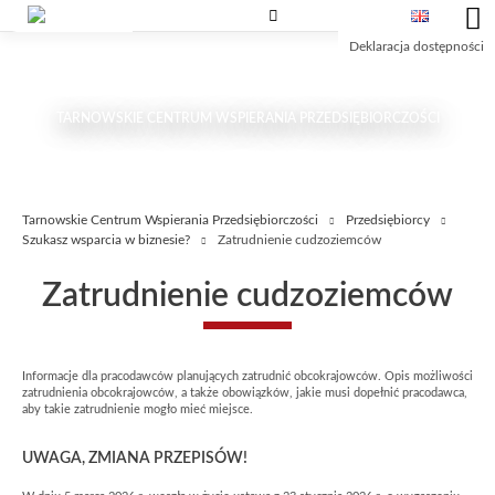
Przejdź
Przejdź
Przejdź
do
do
do
Deklaracja dostępności
treści
wyszukiwarki
głównego
menu
TARNOWSKIE CENTRUM WSPIERANIA PRZEDSIĘBIORCZOŚCI
Tarnowskie Centrum Wspierania Przedsiębiorczości
Przedsiębiorcy
Szukasz wsparcia w biznesie?
Zatrudnienie cudzoziemców
Zatrudnienie cudzoziemców
Informacje dla pracodawców planujących zatrudnić obcokrajowców. Opis możliwości
zatrudnienia obcokrajowców, a także obowiązków, jakie musi dopełnić pracodawca,
aby takie zatrudnienie mogło mieć miejsce.
UWAGA, ZMIANA PRZEPISÓW!