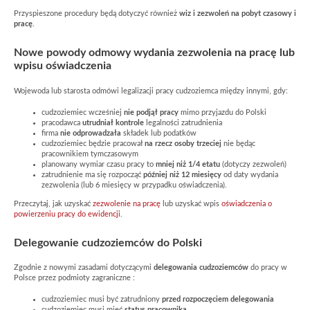
Przyspieszone procedury będą dotyczyć również
wiz i zezwoleń na pobyt czasowy i
pracę
.
Nowe powody odmowy wydania zezwolenia na pracę lub
wpisu oświadczenia
Wojewoda lub starosta odmówi legalizacji pracy cudzoziemca między innymi, gdy:
cudzoziemiec wcześniej
nie podjął pracy
mimo przyjazdu do Polski
pracodawca
utrudniał kontrole
legalności zatrudnienia
firma
nie odprowadzała
składek lub podatków
cudzoziemiec będzie pracował
na rzecz osoby trzeciej
nie będąc
pracownikiem tymczasowym
planowany wymiar czasu pracy to
mniej niż 1/4 etatu
(dotyczy zezwoleń)
zatrudnienie ma się rozpocząć
później niż 12 miesięcy
od daty wydania
zezwolenia (lub 6 miesięcy w przypadku oświadczenia).
Przeczytaj, jak uzyskać
zezwolenie na pracę
lub uzyskać wpis
oświadczenia o
powierzeniu pracy do ewidencji
.
Delegowanie cudzoziemców do Polski
Zgodnie z nowymi zasadami dotyczącymi
delegowania cudzoziemców
do pracy w
Polsce przez podmioty zagraniczne :
cudzoziemiec musi być zatrudniony
przed rozpoczęciem delegowania
cudzoziemiec musi mieć
status pracownika