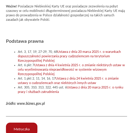
Ważne!
Posiadacze Niebieskiej Karty UE oraz posiadacze zezwolenia na pobyt
czasowy w celu mobilności długoterminowej posiadacza Niebieskiej Karty UE mają
prawo do prowadzenia w Polsce działalności gospodarczej na takich samych
zasadach jak obywatele Polski.
Podstawa prawna
Art. 3, 17, 19, 27-29, 70, 68
Ustawa z dnia 20 marca 2025 r. o warunkach
dopuszczalności powierzania pracy cudzoziemcom na terytorium
Rzeczypospolitej Polskiej
Art. 6 pkt 7
Ustawa z dnia 4 kwietnia 2025 r. o zmianie niektórych ustaw w
celu wyeliminowania nieprawidłowości w systemie wizowym
Rzeczypospolitej Polskiej
Art. 1 pkt 2, 11, 14, 16, 17
Ustawa z dnia 24 kwietnia 2025 r. o zmianie
ustawy o cudzoziemcach oraz niektórych innych ustaw
Art. 305, 310, 313, 322, 445 ust. 6
Ustawa z dnia 20 marca 2025 r. o rynku
pracy i służbach zatrudnienia
źródło: www.biznes.gov.pl
Metryczka