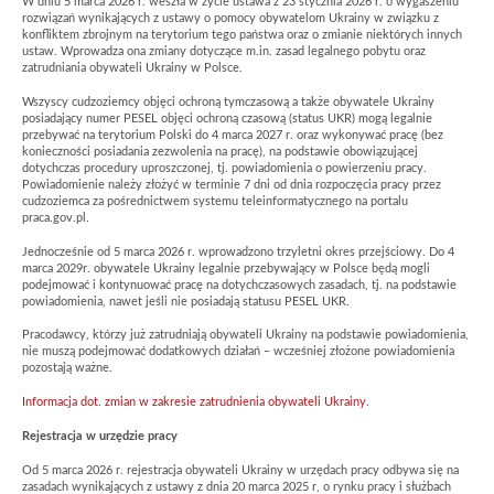
W dniu 5 marca 2026 r. weszła w życie ustawa z 23 stycznia 2026 r. o wygaszeniu
rozwiązań wynikających z ustawy o pomocy obywatelom Ukrainy w związku z
konfliktem zbrojnym na terytorium tego państwa oraz o zmianie niektórych innych
ustaw. Wprowadza ona zmiany dotyczące m.in. zasad legalnego pobytu oraz
zatrudniania obywateli Ukrainy w Polsce.
Wszyscy cudzoziemcy objęci ochroną tymczasową a także obywatele Ukrainy
posiadający numer PESEL objęci ochroną czasową (status UKR) mogą legalnie
przebywać na terytorium Polski do 4 marca 2027 r. oraz wykonywać pracę (bez
konieczności posiadania zezwolenia na pracę), na podstawie obowiązującej
dotychczas procedury uproszczonej, tj. powiadomienia o powierzeniu pracy.
Powiadomienie należy złożyć w terminie 7 dni od dnia rozpoczęcia pracy przez
cudzoziemca za pośrednictwem systemu teleinformatycznego na portalu
praca.gov.pl.
Jednocześnie od 5 marca 2026 r. wprowadzono trzyletni okres przejściowy. Do 4
marca 2029r. obywatele Ukrainy legalnie przebywający w Polsce będą mogli
podejmować i kontynuować pracę na dotychczasowych zasadach, tj. na podstawie
powiadomienia, nawet jeśli nie posiadają statusu PESEL UKR.
Pracodawcy, którzy już zatrudniają obywateli Ukrainy na podstawie powiadomienia,
nie muszą podejmować dodatkowych działań – wcześniej złożone powiadomienia
pozostają ważne.
Informacja dot. zmian w zakresie zatrudnienia obywateli Ukrainy.
Rejestracja w urzędzie pracy
Od 5 marca 2026 r. rejestracja obywateli Ukrainy w urzędach pracy odbywa się na
zasadach wynikających z ustawy z dnia 20 marca 2025 r, o rynku pracy i służbach