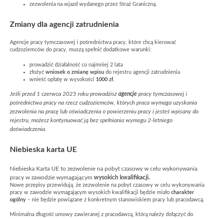
zezwolenia na wjazd wydanego przez Straż Graniczną.
Zmiany dla agencji zatrudnienia
Agencje pracy tymczasowej i pośrednictwa pracy, które chcą kierować
cudzoziemców do pracy, muszą spełnić dodatkowe warunki:
prowadzić działalność co najmniej 2 lata
złożyć
wniosek o zmianę wpisu
do rejestru agencji zatrudnienia
wnieść opłatę w wysokości
1000 zł
.
Jeśli przed 1 czerwca 2025 roku prowadzisz
agencje
pracy tymczasowej i
pośrednictwa pracy na rzecz cudzoziemców, których praca wymaga uzyskania
zezwolenia na pracę lub oświadczenia o powierzeniu pracy i jesteś wpisany do
rejestru, możesz kontynuować ją bez spełniania wymogu 2-letniego
doświadczenia.
Niebieska karta UE
Niebieska Karta UE to zezwolenie na pobyt czasowy w celu wykonywania
pracy w zawodzie wymagającym
wysokich kwalifikacji.
Nowe przepisy przewidują, że zezwolenie na pobyt czasowy w celu wykonywania
pracy w zawodzie wymagającym wysokich kwalifikacji będzie miało
charakter
ogólny
– nie będzie powiązane z konkretnym stanowiskiem pracy lub pracodawcą.
Minimalna długość umowy zawieranej z pracodawcą, którą należy dołączyć do