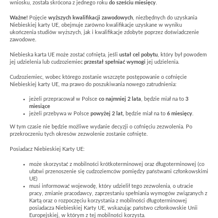
wniosku, została skrócona z jednego roku
do sześciu miesięcy
.
Ważne!
Pojęcie
wyższych kwalifikacji zawodowych
, niezbędnych do uzyskania
Niebieskiej karty UE, obejmuje zarówno kwalifikacje uzyskane w wyniku
ukończenia studiów wyższych, jak i kwalifikacje zdobyte poprzez doświadczenie
zawodowe.
Niebieska karta UE może zostać cofnięta, jeśli
ustał cel pobytu
, który był powodem
jej udzielenia lub cudzoziemiec
przestał spełniać wymogi
jej udzielenia.
Cudzoziemiec, wobec którego zostanie wszczęte postępowanie o cofnięcie
Niebieskiej karty UE, ma prawo do poszukiwania nowego zatrudnienia:
jeżeli przepracował w Polsce
co najmniej 2 lata
, będzie miał na to
3
miesiące
jeżeli przebywa w Polsce
powyżej 2 lat,
będzie miał na to
6 miesięcy
.
W tym czasie nie będzie możliwe wydanie decyzji o cofnięciu zezwolenia. Po
przekroczeniu tych okresów zezwolenie zostanie cofnięte.
Posiadacz Niebieskiej Karty UE:
może skorzystać z mobilności krótkoterminowej oraz długoterminowej (co
ułatwi przenoszenie się cudzoziemców pomiędzy państwami członkowskimi
UE)
musi informować wojewodę, który udzielił tego zezwolenia, o utracie
pracy, zmianie pracodawcy, zaprzestaniu spełniania wymogów związanych z
Kartą oraz o rozpoczęciu korzystania z mobilności długoterminowej
posiadacza Niebieskiej Karty UE, wskazując państwo członkowskie Unii
Europejskiej, w którym z tej mobilności korzysta.