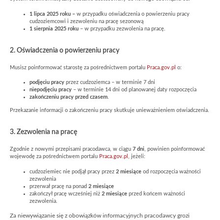
1 lipca 2025 roku –
w przypadku oświadczenia o powierzeniu pracy
cudzoziemcowi i zezwoleniu na pracę sezonową
1 sierpnia 2025 roku
– w przypadku zezwolenia na pracę.
2. Oświadczenia o powierzeniu pracy
Musisz poinformować starostę za pośrednictwem portalu
Praca.gov.pl
o:
podjęciu pracy
przez cudzoziemca – w terminie 7 dni
niepodjęciu pracy
– w terminie 14 dni od planowanej daty rozpoczęcia
zakończeniu pracy przed czasem
.
Przekazanie informacji o zakończeniu pracy skutkuje unieważnieniem oświadczenia.
3. Zezwolenia na pracę
Zgodnie z nowymi przepisami pracodawca, w ciągu
7 dni
, powinien poinformować
wojewodę za pośrednictwem portalu
Praca.gov.pl
, jeżeli:
cudzoziemiec nie podjął pracy przez
2 miesiące
od rozpoczęcia ważności
zezwolenia
przerwał pracę na ponad
2 miesiące
zakończył pracę wcześniej niż
2 miesiące
przed końcem ważności
zezwolenia.
Za niewywiązanie się z obowiązków informacyjnych pracodawcy grozi