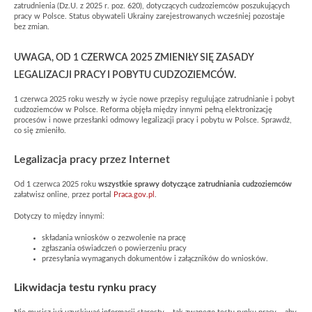
zatrudnienia (Dz.U. z 2025 r. poz. 620), dotyczących cudzoziemców poszukujących
pracy w Polsce. Status obywateli Ukrainy zarejestrowanych wcześniej pozostaje
bez zmian.
UWAGA, OD 1 CZERWCA 2025 ZMIENIŁY SIĘ ZASADY
LEGALIZACJI PRACY I POBYTU CUDZOZIEMCÓW.
1 czerwca 2025 roku weszły w życie nowe przepisy regulujące zatrudnianie i pobyt
cudzoziemców w Polsce. Reforma objęła między innymi pełną elektronizację
procesów i nowe przesłanki odmowy legalizacji pracy i pobytu w Polsce. Sprawdź,
co się zmieniło.
Legalizacja pracy przez Internet
Od 1 czerwca 2025 roku
wszystkie sprawy dotyczące zatrudniania cudzoziemców
załatwisz online, przez portal
Praca.gov.pl
.
Dotyczy to między innymi:
składania wniosków o zezwolenie na pracę
zgłaszania oświadczeń o powierzeniu pracy
przesyłania wymaganych dokumentów i załączników do wniosków.
Likwidacja testu rynku pracy