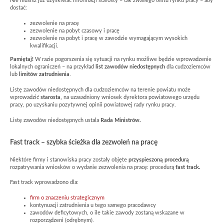
Nie musisz już uzyskiwać informacji starosty – tak zwanego testu rynku pracy – aby
dostać:
zezwolenie na pracę
zezwolenie na pobyt czasowy i pracę
zezwolenie na pobyt i pracę w zawodzie wymagającym wysokich
kwalifikacji.
Pamiętaj!
W razie pogorszenia się sytuacji na rynku możliwe będzie wprowadzenie
lokalnych ograniczeń – na przykład
list zawodów niedostępnych
dla cudzoziemców
lub
limitów zatrudnienia
.
Listę zawodów niedostępnych dla cudzoziemców na terenie powiatu może
wprowadzić
starosta,
na uzasadniony wniosek dyrektora powiatowego urzędu
pracy, po uzyskaniu pozytywnej opinii powiatowej rady rynku pracy.
Listę zawodów niedostępnych ustala
Rada Ministrów.
Fast track – szybka ścieżka dla zezwoleń na pracę
Niektóre firmy i stanowiska pracy zostały objęte
przyspieszoną procedurą
rozpatrywania wniosków o wydanie zezwolenia na pracę: procedurą
fast track.
Fast track wprowadzono dla:
firm o znaczeniu strategicznym
kontynuacji zatrudnienia u tego samego pracodawcy
zawodów deficytowych, o ile takie zawody zostaną wskazane w
rozporządzeni (odrębnym).