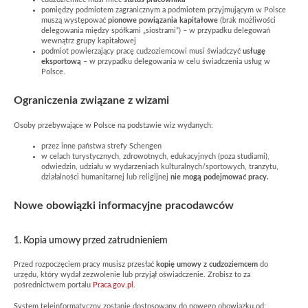
pomiędzy podmiotem zagranicznym a podmiotem przyjmującym w Polsce
muszą występować
pionowe powiązania kapitałowe
(brak możliwości
delegowania między spółkami „siostrami”) – w przypadku delegowań
wewnątrz grupy kapitałowej
podmiot powierzający pracę cudzoziemcowi musi świadczyć
usługę
eksportową
– w przypadku delegowania w celu świadczenia usług w
Polsce.
Ograniczenia związane z wizami
Osoby przebywające w Polsce na podstawie wiz wydanych:
przez inne państwa strefy Schengen
w celach turystycznych, zdrowotnych, edukacyjnych (poza studiami),
odwiedzin, udziału w wydarzeniach kulturalnych/sportowych, tranzytu,
działalności humanitarnej lub religijnej
nie mogą podejmować pracy.
Nowe obowiązki informacyjne pracodawców
1. Kopia umowy przed zatrudnieniem
Przed rozpoczęciem pracy musisz przesłać
kopię umowy z cudzoziemcem
do
urzędu, który wydał zezwolenie lub przyjął oświadczenie. Zrobisz to za
pośrednictwem portalu
Praca.gov.pl
.
System teleinformatyczny zostanie dostosowany do nowego obowiązku od: