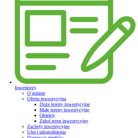
Inwestorzy
O gminie
Oferta inwestycyjna
Duże tereny inwestycyjne
Małe tereny inwestycyjne
Obiekty
Zgłoś teren inwestycyjny
Zachęty inwestycyjne
Ulgi i udogodnienia
Dostawcy mediów