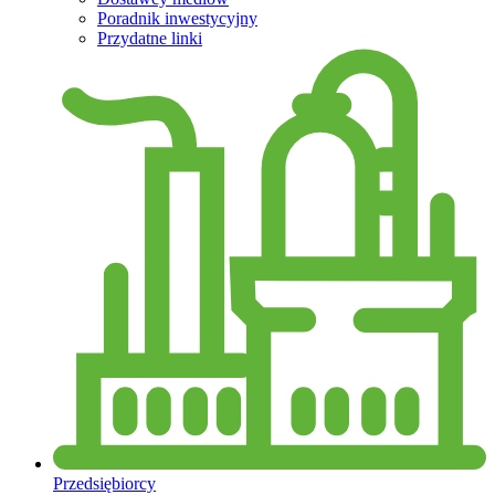
Poradnik inwestycyjny
Przydatne linki
Przedsiębiorcy