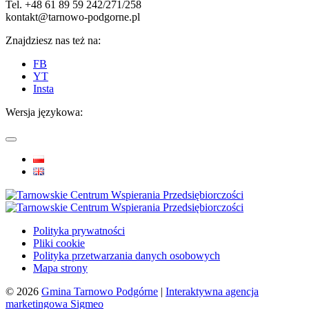
Tel. +48 61 89 59 242/271/258
kontakt@tarnowo-podgorne.pl
Znajdziesz nas też na:
FB
YT
Insta
Wersja językowa:
Polityka prywatności
Pliki cookie
Polityka przetwarzania danych osobowych
Mapa strony
© 2026
Gmina Tarnowo Podgórne
|
Interaktywna agencja
marketingowa Sigmeo