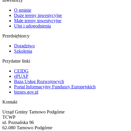
Inwestorzy
O gminie
Duże tereny inwestycyjne
Małe tereny inwestycyjne
Ulgi i udogodnienia
Przedsiębiorcy
Doradztwo
Szkolenia
Przydatne linki
CEIDG
ePUAP
Baza Usług Rozwojowych
Portal Informacyjny Funduszy Europejskich
biznes.gov.pl
Kontakt
Urząd Gminy Tarnowo Podgórne
TCWP
ul. Poznańska 96
62-080 Tarnowo Podgórne