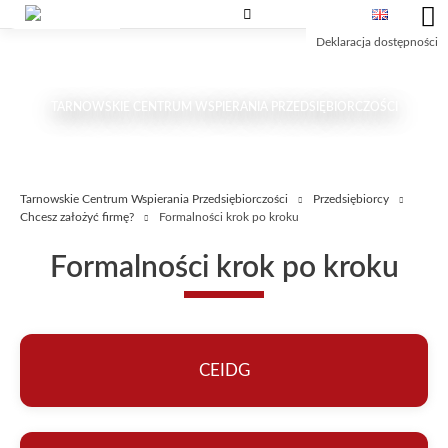
Przejdź
Przejdź
Przejdź
do
do
do
Deklaracja dostępności
treści
wyszukiwarki
głównego
menu
TARNOWSKIE CENTRUM WSPIERANIA PRZEDSIĘBIORCZOŚCI
Tarnowskie Centrum Wspierania Przedsiębiorczości
Przedsiębiorcy
Chcesz założyć firmę?
Formalności krok po kroku
Formalności krok po kroku
CEIDG