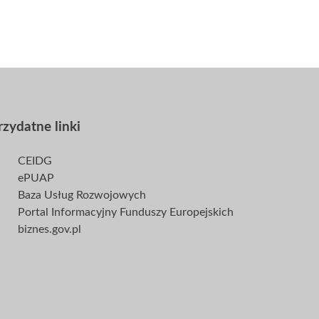
rzydatne linki
CEIDG
ePUAP
Baza Usług Rozwojowych
Portal Informacyjny Funduszy Europejskich
biznes.gov.pl