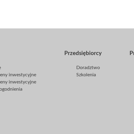
Przedsiębiorcy
P
e
Doradztwo
reny inwestycyjne
Szkolenia
reny inwestycyjne
dogodnienia