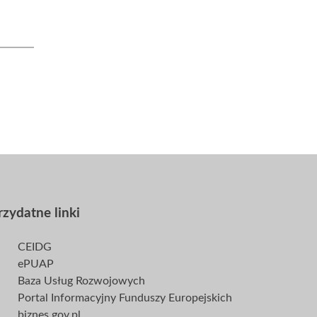
rzydatne linki
CEIDG
ePUAP
Baza Usług Rozwojowych
Portal Informacyjny Funduszy Europejskich
biznes.gov.pl