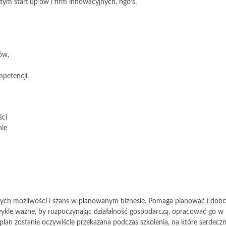
tym start’up’ów i firm innowacyjnych, ngo’s,
ów,
petencji.
ści
nie
ych możliwości i szans w planowanym biznesie. Pomaga planować i dobr
wykle ważne, by rozpoczynając działalność gospodarczą, opracować go w
lan zostanie oczywiście przekazana podczas szkolenia, na które serdeczn