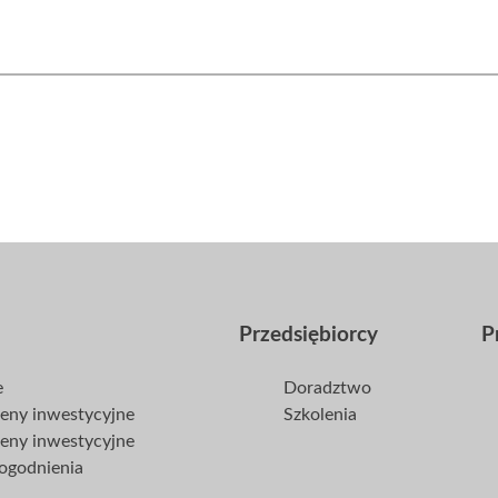
Przedsiębiorcy
P
e
Doradztwo
reny inwestycyjne
Szkolenia
reny inwestycyjne
dogodnienia