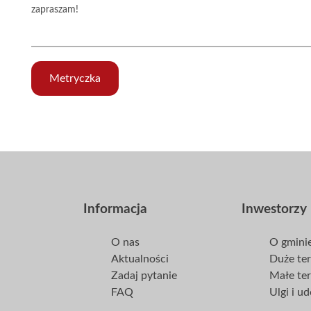
zapraszam!
Metryczka
Informacja
Inwestorzy
O nas
O gmini
Aktualności
Duże te
Zadaj pytanie
Małe te
FAQ
Ulgi i u