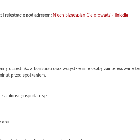
 i rejestrację pod adresem:
Niech biznesplan Cię prowadzi
– link dla
aszamy uczestników konkursu oraz wszystkie inne osoby zainteresowane t
 minut przed spotkaniem.
działalność gospodarczą?
planu.