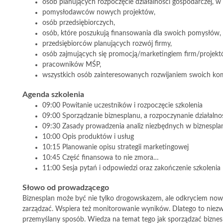
osób planujących rozpoczęcie działalności gospodarczej, w 
pomysłodawców nowych projektów,
osób przedsiębiorczych,
osób, które poszukują finansowania dla swoich pomysłów,
przedsiębiorców planujących rozwój firmy,
osób zajmujących się promocją/marketingiem firm/projekt
pracowników MŚP,
wszystkich osób zainteresowanych rozwijaniem swoich kom
Agenda szkolenia
09:00 Powitanie uczestników i rozpoczęcie szkolenia
09:00 Sporządzanie biznesplanu, a rozpoczynanie działalno
09:30 Zasady prowadzenia analiz niezbędnych w biznespla
10:00 Opis produktów i usług
10:15 Planowanie opisu strategii marketingowej
10:45 Część finansowa to nie zmora…
11:00 Sesja pytań i odpowiedzi oraz zakończenie szkolenia
Słowo od prowadzącego
Biznesplan może być nie tylko drogowskazem, ale odkryciem now
zarządzać. Wspiera też monitorowanie wyników. Dlatego to niez
przemyślany sposób. Wiedza na temat tego jak sporządzać biznesp