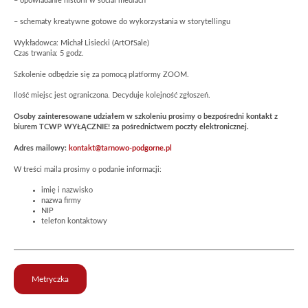
– opowiadanie historii w social mediach
– schematy kreatywne gotowe do wykorzystania w storytellingu
Wykładowca: Michał Lisiecki (ArtOfSale)
Czas trwania: 5 godz.
Szkolenie odbędzie się za pomocą platformy ZOOM.
Ilość miejsc jest ograniczona. Decyduje kolejność zgłoszeń.
Osoby zainteresowane udziałem w szkoleniu prosimy o bezpośredni kontakt z
biurem TCWP WYŁĄCZNIE! za pośrednictwem poczty elektronicznej.
Adres mailowy:
kontakt@tarnowo-podgorne.pl
W treści maila prosimy o podanie informacji:
imię i nazwisko
nazwa firmy
NIP
telefon kontaktowy
Metryczka