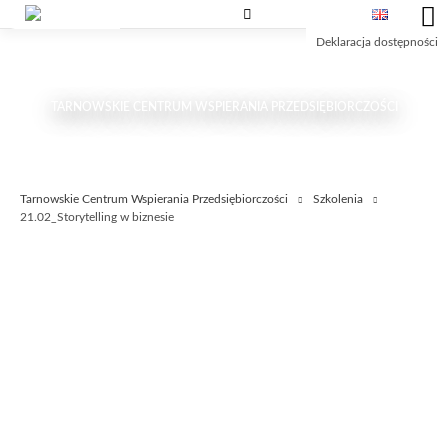
Przejdź
Przejdź
Przejdź
do
do
do
Deklaracja dostępności
treści
wyszukiwarki
głównego
menu
TARNOWSKIE CENTRUM WSPIERANIA PRZEDSIĘBIORCZOŚCI
Tarnowskie Centrum Wspierania Przedsiębiorczości
Szkolenia
21.02_Storytelling w biznesie