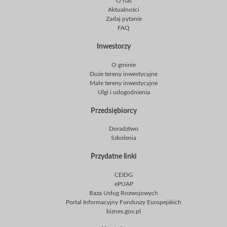
O nas
Aktualności
Zadaj pytanie
FAQ
Inwestorzy
O gminie
Duże tereny inwestycyjne
Małe tereny inwestycyjne
Ulgi i udogodnienia
Przedsiębiorcy
Doradztwo
Szkolenia
Przydatne linki
CEIDG
ePUAP
Baza Usług Rozwojowych
Portal Informacyjny Funduszy Europejskich
biznes.gov.pl