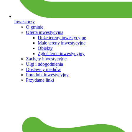
Inwestorzy
O gminie
Oferta inwestycyjna
Duże tereny inwestycyjne
Małe tereny inwestycyjne
Obiekty
Zgłoś teren inwestycyjny
Zachęty inwestycyjne
Ulgi i udogodnienia
Dostawcy mediów
Poradnik inwestycyjny
Przydatne linki