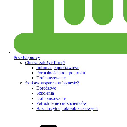
Przedsiębiorcy
Chcesz założyć firmę?
Informacje podstawowe
Formalności krok po kroku
Dofinansowanie
Szukasz wsparcia w biznesie?
Doradztwo
Szkolenia
Dofinansowanie
Zatrudnienie cudzoziemców
Baza instytucji okołobiznesowych