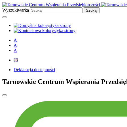
Przejdź
Przejdź
Przejdź
do
do
do
Wyszukiwarka
treści
wyszukiwarki
głównego
menu
A
A
A
Deklaracja dostępności
Tarnowskie Centrum Wspierania Przedsięb