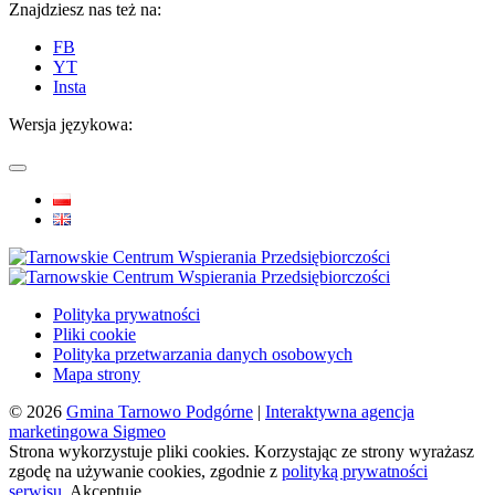
Znajdziesz nas też na:
FB
YT
Insta
Wersja językowa:
Polityka prywatności
Pliki cookie
Polityka przetwarzania danych osobowych
Mapa strony
© 2026
Gmina Tarnowo Podgórne
|
Interaktywna agencja
marketingowa Sigmeo
Strona wykorzystuje pliki cookies. Korzystając ze strony wyrażasz
zgodę na używanie cookies, zgodnie z
polityką prywatności
serwisu
.
Akceptuję