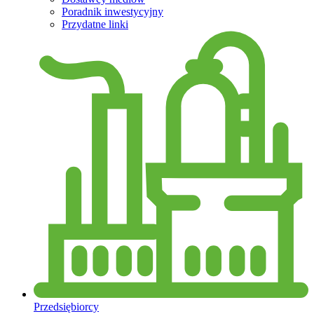
Poradnik inwestycyjny
Przydatne linki
Przedsiębiorcy