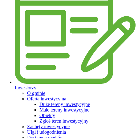
Inwestorzy
O gminie
Oferta inwestycyjna
Duże tereny inwestycyjne
Małe tereny inwestycyjne
Obiekty
Zgłoś teren inwestycyjny
Zachęty inwestycyjne
Ulgi i udogodnienia
Dostawcy mediów