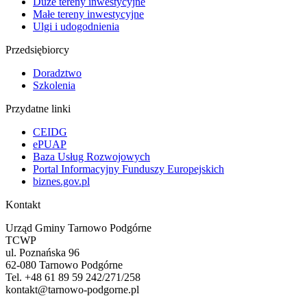
Duże tereny inwestycyjne
Małe tereny inwestycyjne
Ulgi i udogodnienia
Przedsiębiorcy
Doradztwo
Szkolenia
Przydatne linki
CEIDG
ePUAP
Baza Usług Rozwojowych
Portal Informacyjny Funduszy Europejskich
biznes.gov.pl
Kontakt
Urząd Gminy Tarnowo Podgórne
TCWP
ul. Poznańska 96
62-080 Tarnowo Podgórne
Tel. +48 61 89 59 242/271/258
kontakt@tarnowo-podgorne.pl