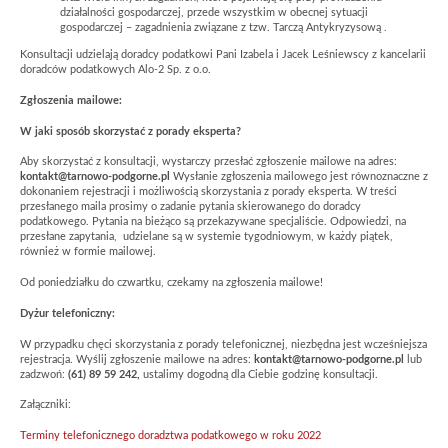
działalności gospodarczej, przede wszystkim w obecnej sytuacji
gospodarczej – zagadnienia związane z tzw. Tarczą Antykryzysową .
Konsultacji udzielają doradcy podatkowi Pani Izabela i Jacek Leśniewscy z kancelarii
doradców podatkowych Alo-2 Sp. z o.o.
Zgłoszenia mailowe:
W jaki sposób skorzystać z porady eksperta?
Aby skorzystać z konsultacji, wystarczy przesłać zgłoszenie mailowe na adres:
kontakt@tarnowo-podgorne.pl
Wysłanie zgłoszenia mailowego jest równoznaczne z
dokonaniem rejestracji i możliwością skorzystania z porady eksperta. W treści
przesłanego maila prosimy o zadanie pytania skierowanego do doradcy
podatkowego. Pytania na bieżąco są przekazywane specjaliście. Odpowiedzi, na
przesłane zapytania, udzielane są w systemie tygodniowym, w każdy piątek,
również w formie mailowej.
Od poniedziałku do czwartku, czekamy na zgłoszenia mailowe!
Dyżur telefoniczny:
W przypadku chęci skorzystania z porady telefonicznej, niezbędna jest wcześniejsza
rejestracja. Wyślij zgłoszenie mailowe na adres:
kontakt@tarnowo-podgorne.pl
lub
zadzwoń:
(61) 89 59 242,
ustalimy dogodną dla Ciebie godzinę konsultacji.
Załączniki:
Terminy telefonicznego doradztwa podatkowego w roku 2022