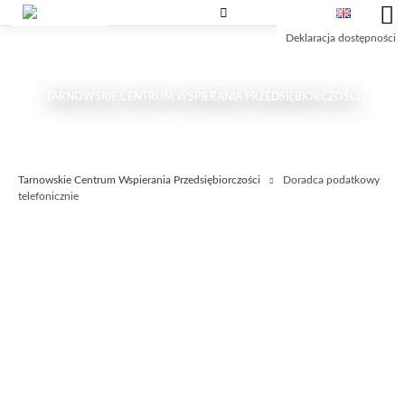
Przejdź
Przejdź
Przejdź
do
do
do
Deklaracja dostępności
treści
wyszukiwarki
głównego
menu
TARNOWSKIE CENTRUM WSPIERANIA PRZEDSIĘBIORCZOŚCI
Tarnowskie Centrum Wspierania Przedsiębiorczości
Doradca podatkowy
telefonicznie