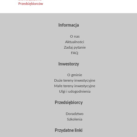
Informacja
O nas
Aktualności
Zadaj pytanie
FAQ
Inwestorzy
O gminie
Duże tereny inwestycyjne
Małe tereny inwestycyjne
Ulgi i udogodnienia
Przedsiębiorcy
Doradztwo
Szkolenia
Przydatne linki