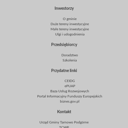
Inwestorzy
O gminie
Duże tereny inwestycyjne
Małe tereny inwestycyjne
Ulgi i udogodnienia
Przedsiębiorcy
Doradztwo
Szkolenia
Przydatne linki
CEIDG
ePUAP
Baza Usług Rozwojowych
Portal Informacyjny Funduszy Europejskich
biznes.gov.pl
Kontakt
Urząd Gminy Tarnowo Podgórne
TCWP