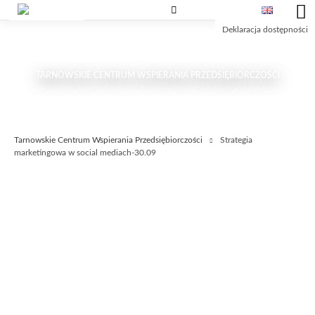
Przejdź
Przejdź
Przejdź
do
do
do
Deklaracja dostępności
treści
wyszukiwarki
głównego
menu
TARNOWSKIE CENTRUM WSPIERANIA PRZEDSIĘBIORCZOŚCI
Tarnowskie Centrum Wspierania Przedsiębiorczości
Strategia
marketingowa w social mediach-30.09