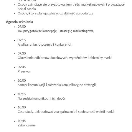
Social Media
Osoby zajmujące się przygotowaniem treści marketingowych i prowadzące
Social Media
Osoby, które planują założyć działalność gospodarczą
Agenda szkolenia
09:00
Jak przygotować koncepcję i strategię marketingową
09:15
Analiza rynku, otoczenia i konkurencji.
09:30
Określenie odbiorców docelowych, wyróżników i obietnicy marki
09:45
Przerwa
10:00
Kanały komunikacji i założenia komunikacyjne strategii
10:15
Narzędzia komunikacji i ich dobór
10:30
Case study. Jak budować zaangażowanie i społeczność wokół marki
10:45
Zakończenie