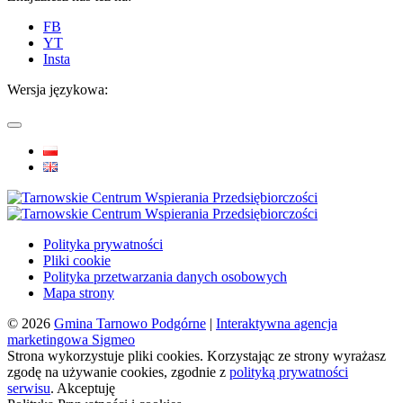
FB
YT
Insta
Wersja językowa:
Polityka prywatności
Pliki cookie
Polityka przetwarzania danych osobowych
Mapa strony
© 2026
Gmina Tarnowo Podgórne
|
Interaktywna agencja
marketingowa Sigmeo
Strona wykorzystuje pliki cookies. Korzystając ze strony wyrażasz
zgodę na używanie cookies, zgodnie z
polityką prywatności
serwisu
.
Akceptuję