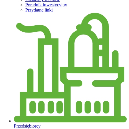
Poradnik inwestycyjny
Przydatne linki
Przedsiębiorcy