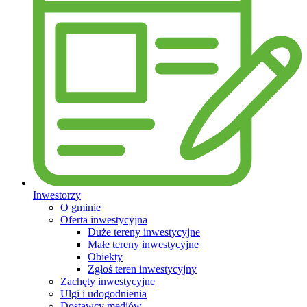
Inwestorzy
O gminie
Oferta inwestycyjna
Duże tereny inwestycyjne
Małe tereny inwestycyjne
Obiekty
Zgłoś teren inwestycyjny
Zachęty inwestycyjne
Ulgi i udogodnienia
Dostawcy mediów