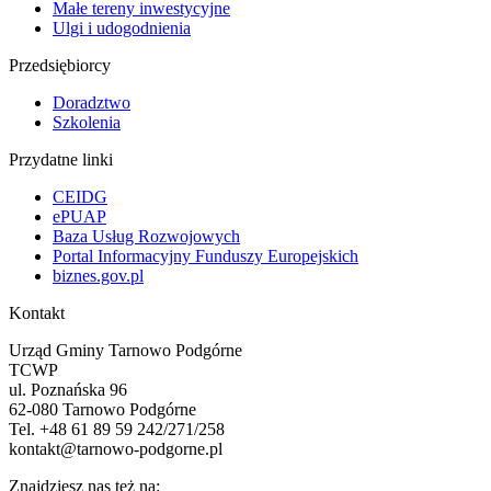
Małe tereny inwestycyjne
Ulgi i udogodnienia
Przedsiębiorcy
Doradztwo
Szkolenia
Przydatne linki
CEIDG
ePUAP
Baza Usług Rozwojowych
Portal Informacyjny Funduszy Europejskich
biznes.gov.pl
Kontakt
Urząd Gminy Tarnowo Podgórne
TCWP
ul. Poznańska 96
62-080 Tarnowo Podgórne
Tel. +48 61 89 59 242/271/258
kontakt@tarnowo-podgorne.pl
Znajdziesz nas też na: