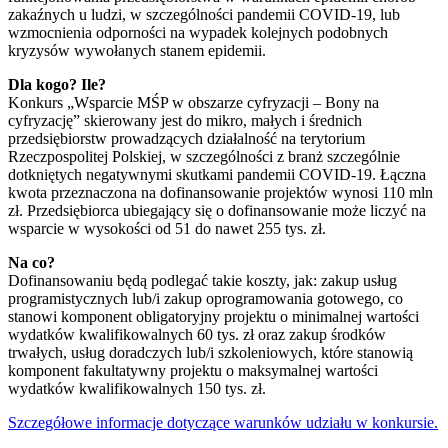
zakaźnych u ludzi, w szczególności pandemii COVID-19, lub
wzmocnienia odporności na wypadek kolejnych podobnych
kryzysów wywołanych stanem epidemii.
Dla kogo? Ile?
Konkurs „Wsparcie MŚP w obszarze cyfryzacji – Bony na
cyfryzację” skierowany jest do mikro, małych i średnich
przedsiębiorstw prowadzących działalność na terytorium
Rzeczpospolitej Polskiej, w szczególności z branż szczególnie
dotkniętych negatywnymi skutkami pandemii COVID-19. Łączna
kwota przeznaczona na dofinansowanie projektów wynosi 110 mln
zł. Przedsiębiorca ubiegający się o dofinansowanie może liczyć na
wsparcie w wysokości od 51 do nawet 255 tys. zł.
Na co?
Dofinansowaniu będą podlegać takie koszty, jak: zakup usług
programistycznych lub/i zakup oprogramowania gotowego, co
stanowi komponent obligatoryjny projektu o minimalnej wartości
wydatków kwalifikowalnych 60 tys. zł oraz zakup środków
trwałych, usług doradczych lub/i szkoleniowych, które stanowią
komponent fakultatywny projektu o maksymalnej wartości
wydatków kwalifikowalnych 150 tys. zł.
Szczegółowe informacje dotyczące warunków udziału w konkursie.