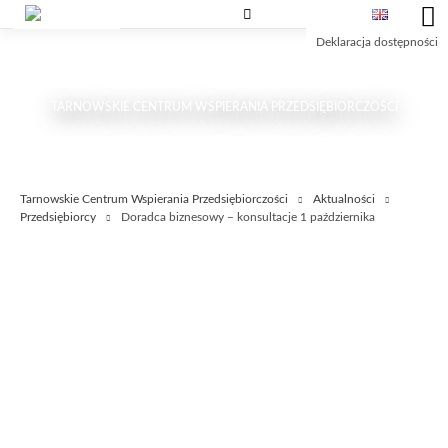
Przejdź
Przejdź
Przejdź
do
do
do
Deklaracja dostępności
treści
wyszukiwarki
głównego
menu
TARNOWSKIE CENTRUM WSPIERANIA PRZEDSIĘBIORCZOŚCI
Tarnowskie Centrum Wspierania Przedsiębiorczości
Aktualności
Przedsiębiorcy
Doradca biznesowy – konsultacje 1 października