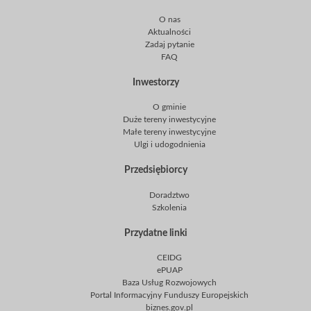
O nas
Aktualności
Zadaj pytanie
FAQ
Inwestorzy
O gminie
Duże tereny inwestycyjne
Małe tereny inwestycyjne
Ulgi i udogodnienia
Przedsiębiorcy
Doradztwo
Szkolenia
Przydatne linki
CEIDG
ePUAP
Baza Usług Rozwojowych
Portal Informacyjny Funduszy Europejskich
biznes.gov.pl