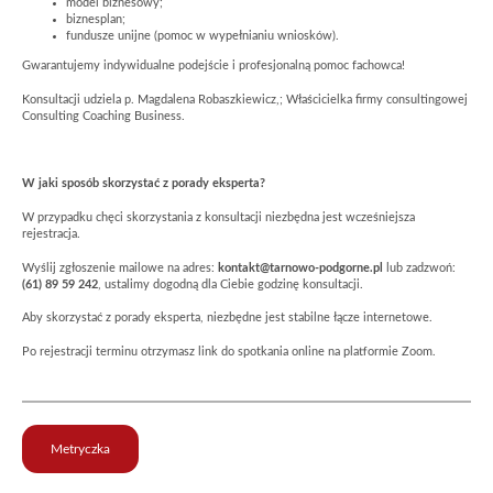
model biznesowy;
biznesplan;
fundusze unijne (pomoc w wypełnianiu wniosków).
Gwarantujemy indywidualne podejście i profesjonalną pomoc fachowca!
Konsultacji udziela p. Magdalena Robaszkiewicz,; Właścicielka firmy consultingowej
Consulting Coaching Business.
W jaki sposób skorzystać z porady eksperta?
W przypadku chęci skorzystania z konsultacji niezbędna jest wcześniejsza
rejestracja.
Wyślij zgłoszenie mailowe na adres:
kontakt@tarnowo-podgorne.pl
lub zadzwoń:
(61) 89 59 242
, ustalimy dogodną dla Ciebie godzinę konsultacji.
Aby skorzystać z porady eksperta, niezbędne jest stabilne łącze internetowe.
Po rejestracji terminu otrzymasz link do spotkania online na platformie Zoom.
Metryczka