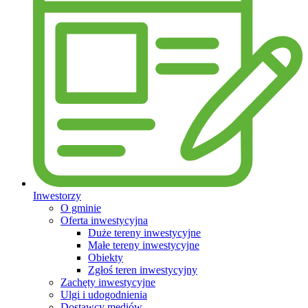
Inwestorzy
O gminie
Oferta inwestycyjna
Duże tereny inwestycyjne
Małe tereny inwestycyjne
Obiekty
Zgłoś teren inwestycyjny
Zachęty inwestycyjne
Ulgi i udogodnienia
Dostawcy mediów