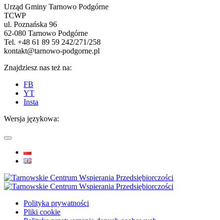
Urząd Gminy Tarnowo Podgórne
TCWP
ul. Poznańska 96
62-080 Tarnowo Podgórne
Tel. +48 61 89 59 242/271/258
kontakt@tarnowo-podgorne.pl
Znajdziesz nas też na:
FB
YT
Insta
Wersja językowa:
Polityka prywatności
Pliki cookie