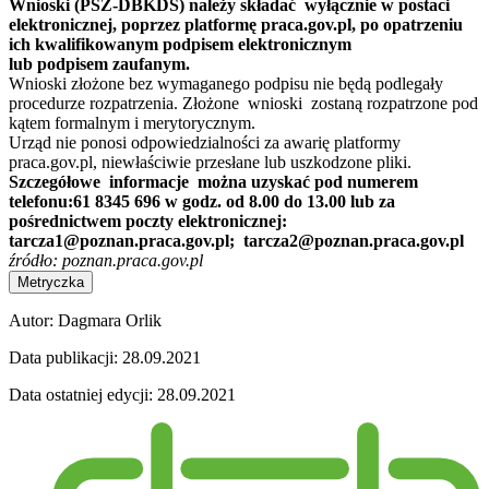
Wnioski
(PSZ-DBKDS)
należy składać wyłącznie w postaci
elektronicznej, poprzez platformę praca.gov.pl, po opatrzeniu
ich kwalifikowanym podpisem elektronicznym
lub podpisem zaufanym.
Wnioski złożone bez wymaganego podpisu nie będą podlegały
procedurze rozpatrzenia. Złożone wnioski zostaną rozpatrzone pod
kątem formalnym i merytorycznym.
Urząd nie ponosi odpowiedzialności za awarię platformy
praca.gov.pl, niewłaściwie przesłane lub uszkodzone pliki.
Szczegółowe informacje można uzyskać pod numerem
telefonu:
61 8345 696 w godz. od 8.00 do 13.00 lub za
pośrednictwem poczty elektronicznej:
tarcza1@poznan.praca.gov.pl;
tarcza2@poznan.praca.gov.pl
źródło: poznan.praca.gov.pl
Metryczka
Autor:
Dagmara Orlik
Data publikacji:
28.09.2021
Data ostatniej edycji:
28.09.2021