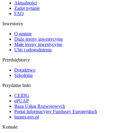
Aktualności
Zadaj pytanie
FAQ
Inwestorzy
O gminie
Duże tereny inwestycyjne
Małe tereny inwestycyjne
Ulgi i udogodnienia
Przedsiębiorcy
Doradztwo
Szkolenia
Przydatne linki
CEIDG
ePUAP
Baza Usług Rozwojowych
Portal Informacyjny Funduszy Europejskich
biznes.gov.pl
Kontakt