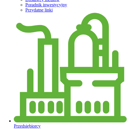
Poradnik inwestycyjny
Przydatne linki
Przedsiębiorcy