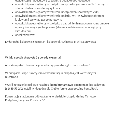
ewidencyjne i podatkowe w zakresie podatku dochodowego;
obowiązki przedsiębiorcy w związku ze sprzedażą na rzecz osób fizycznych
– kasa fiskalna, sprzedaż wysyłkowa;
obowiązki przedsiębiorcy w zakresie ubezpieczeń społecznych ZUS;
obowiązki przedsiębiorcy w zakresie podatku VAT w związku z obrotem
krajowym i wewnątrzwspólnotowym;
obowiązki przedsiębiorcy w związku z zatrudnieniem pracownika na umowę
o pracę i umowy cywilnoprawne (zlecenia, o dzieło) oraz wymogi przy
zatrudnieniu;
obcokrajowców.
Dyżur pełni księgowa z kancelarii księgowej ASFinanse p. Alicja Stawowa.
W jaki sposób skorzystać z porady eksperta?
Aby skorzystać z konsultacji, wystarczy przesłać zgłoszenie mailowe
!
W przypadku chęci skorzystania z konsultacji niezbędna jest wcześniejsza
rejestracja.
Wyślij zgłoszenie mailowe na adres:
kontakt@tarnowo-podgorne.pl
lub zadzwoń:
(61) 89 59 242
, ustalimy dogodną dla Ciebie formę oraz godzinę konsultacji.
Konsultacje stacjonarne odbywają się w siedzibie Urzędu Gminy Tarnowo
Podgórne, budynek C, sala nr 10.