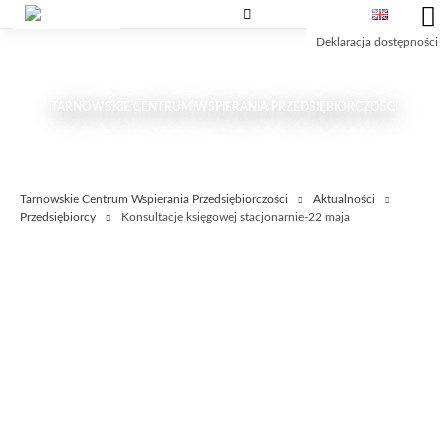
Przejdź
Przejdź
Przejdź
do
do
do
Deklaracja dostępności
treści
wyszukiwarki
głównego
menu
TARNOWSKIE CENTRUM WSPIERANIA PRZEDSIĘBIORCZOŚCI
Tarnowskie Centrum Wspierania Przedsiębiorczości
Aktualności
Przedsiębiorcy
Konsultacje księgowej stacjonarnie-22 maja