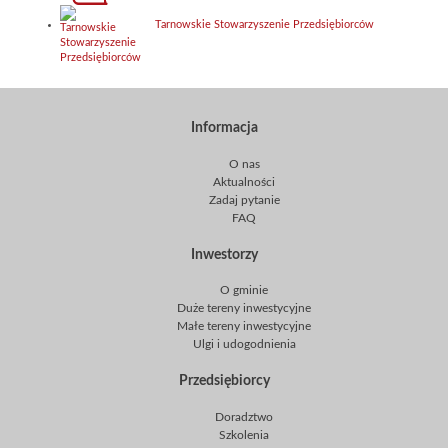
Tarnowskie Stowarzyszenie Przedsiębiorców
Informacja
O nas
Aktualności
Zadaj pytanie
FAQ
Inwestorzy
O gminie
Duże tereny inwestycyjne
Małe tereny inwestycyjne
Ulgi i udogodnienia
Przedsiębiorcy
Doradztwo
Szkolenia