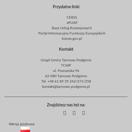
Przydatne linki
CEIDG
ePUAP
Baza Usług Rozwojowych
Portal Informacyjny Funduszy Europejskich
biznes.gov.pl
Kontakt
Urząd Gminy Tarnowo Podgórne
TCWP
ul. Poznańska 96
62-080 Tarnowo Podgórne
Tel. +48 61 89 59 242/271/258
kontakt@tarnowo-podgorne.pl
Znajdziesz nas też na:
Wersja językowa: