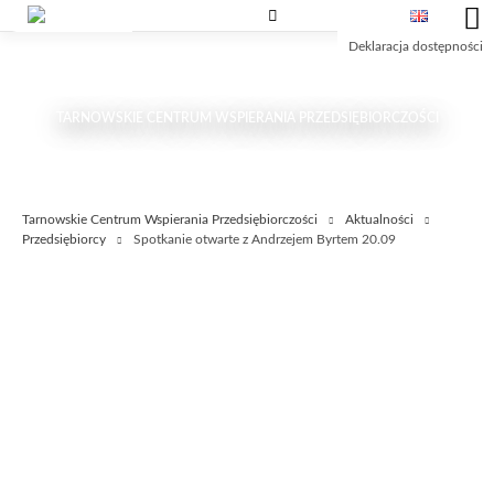
Przejdź
Przejdź
Przejdź
do
do
do
Deklaracja dostępności
treści
wyszukiwarki
głównego
menu
TARNOWSKIE CENTRUM WSPIERANIA PRZEDSIĘBIORCZOŚCI
Tarnowskie Centrum Wspierania Przedsiębiorczości
Aktualności
Przedsiębiorcy
Spotkanie otwarte z Andrzejem Byrtem 20.09