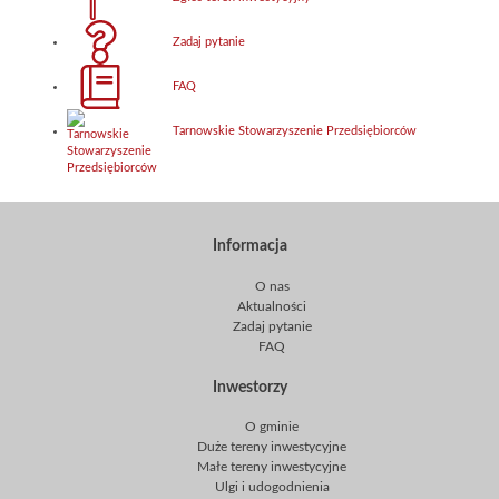
Zadaj pytanie
FAQ
Tarnowskie Stowarzyszenie Przedsiębiorców
Informacja
O nas
Aktualności
Zadaj pytanie
FAQ
Inwestorzy
O gminie
Duże tereny inwestycyjne
Małe tereny inwestycyjne
Ulgi i udogodnienia