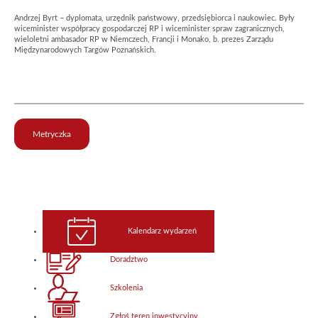
Andrzej Byrt – dyplomata, urzędnik państwowy, przedsiębiorca i naukowiec. Były
wiceminister współpracy gospodarczej RP i wiceminister spraw zagranicznych,
wieloletni ambasador RP w Niemczech, Francji i Monako, b. prezes Zarządu
Międzynarodowych Targów Poznańskich.
Metryczka
Kalendarz wydarzeń
Doradztwo
Szkolenia
Zgłoś teren inwestycyjny