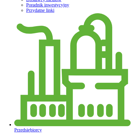
Poradnik inwestycyjny
Przydatne linki
Przedsiębiorcy