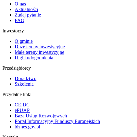
O nas
Aktualności
Zadaj pytanie
FAQ
Inwestorzy
O gminie
Duże tereny inwestycyjne
Małe tereny inwestycyjne
Ulgi i udogodnienia
Przedsiębiorcy
Doradztwo
Szkolenia
Przydatne linki
CEIDG
ePUAP
Baza Usług Rozwojowych
Portal Informacyjny Funduszy Europejskich
biznes.gov.pl