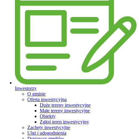
Inwestorzy
O gminie
Oferta inwestycyjna
Duże tereny inwestycyjne
Małe tereny inwestycyjne
Obiekty
Zgłoś teren inwestycyjny
Zachęty inwestycyjne
Ulgi i udogodnienia
Dostawcy mediów